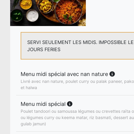
SERVI SEULEMENT LES MIDIS. IMPOSSIBLE L
JOURS FERIES
Menu midi spécial avec nan nature
Livré avec nan nature, poulet curry ou palak paneer, pakor
et halwa
Menu midi spécial
Poulet tandoori ou samoussa légumes ou crevettes raïta o
ou légumes curry ou keema matar, riz basmati, dessert au
gulab jamun)