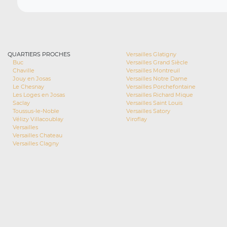
QUARTIERS PROCHES
Versailles Glatigny
Buc
Versailles Grand Siècle
Chaville
Versailles Montreuil
Jouy en Josas
Versailles Notre Dame
Le Chesnay
Versailles Porchefontaine
Les Loges en Josas
Versailles Richard Mique
Saclay
Versailles Saint Louis
Toussus-le-Noble
Versailles Satory
Vélizy Villacoublay
Viroflay
Versailles
Versailles Chateau
Versailles Clagny