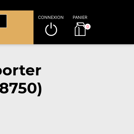
CONNEXION
PANIER
0
orter
78750)