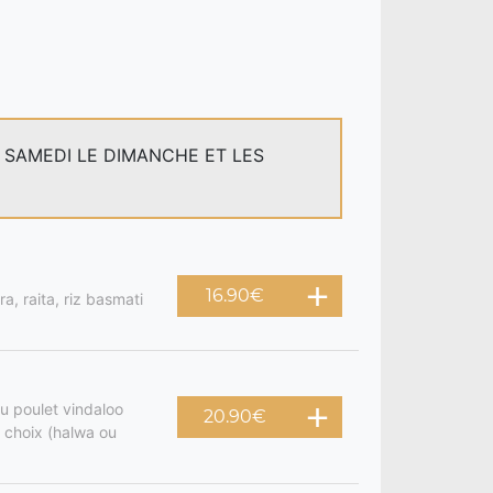
E SAMEDI LE DIMANCHE ET LES
16.90
€
a, raita, riz basmati
u poulet vindaloo
20.90
€
 choix (halwa ou