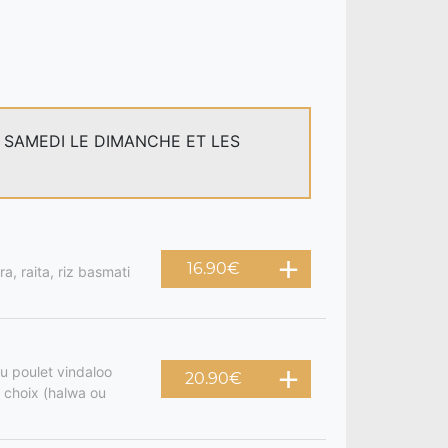
E SAMEDI LE DIMANCHE ET LES
16.90
€
a, raita, riz basmati
u poulet vindaloo
20.90
€
 choix (halwa ou