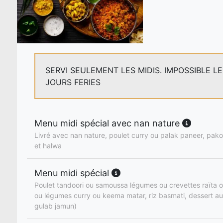
SERVI SEULEMENT LES MIDIS. IMPOSSIBLE L
JOURS FERIES
Menu midi spécial avec nan nature
Livré avec nan nature, poulet curry ou palak paneer, pakor
et halwa
Menu midi spécial
Poulet tandoori ou samoussa légumes ou crevettes raïta o
ou légumes curry ou keema matar, riz basmati, dessert au
gulab jamun)