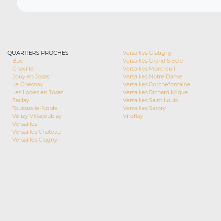
QUARTIERS PROCHES
Versailles Glatigny
Buc
Versailles Grand Siècle
Chaville
Versailles Montreuil
Jouy en Josas
Versailles Notre Dame
Le Chesnay
Versailles Porchefontaine
Les Loges en Josas
Versailles Richard Mique
Saclay
Versailles Saint Louis
Toussus-le-Noble
Versailles Satory
Vélizy Villacoublay
Viroflay
Versailles
Versailles Chateau
Versailles Clagny