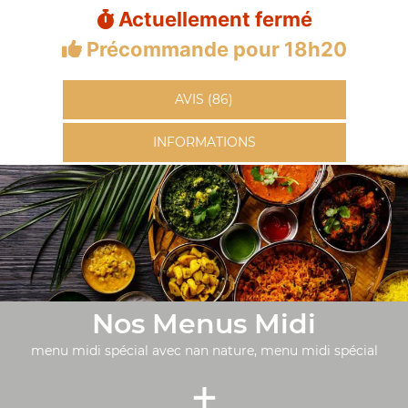
Actuellement fermé
Précommande pour 18h20
AVIS (86)
INFORMATIONS
Nos Menus Midi
menu midi spécial avec nan nature, menu midi spécial
+