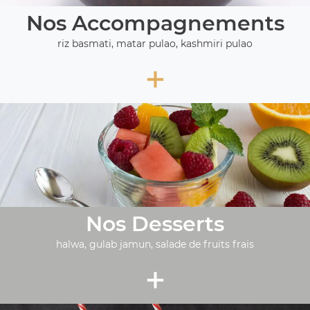
Nos Accompagnements
riz basmati, matar pulao, kashmiri pulao
+
Nos Desserts
halwa, gulab jamun, salade de fruits frais
+