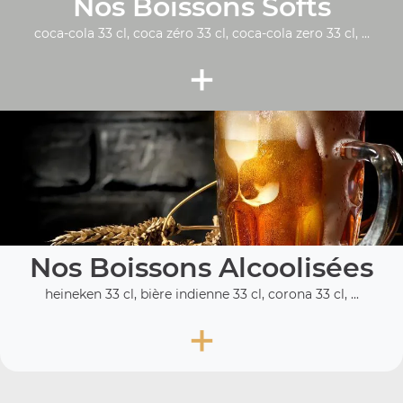
Nos Boissons Softs
coca-cola 33 cl, coca zéro 33 cl, coca-cola zero 33 cl, ...
+
Nos Boissons Alcoolisées
heineken 33 cl, bière indienne 33 cl, corona 33 cl, ...
+