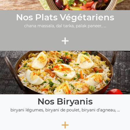
Nos Plats Végétariens
chana massala, dal tarka, palak paneer, ...
+
Nos Biryanis
biryani légumes, biryani de poulet, biryani d'agneau, ...
+