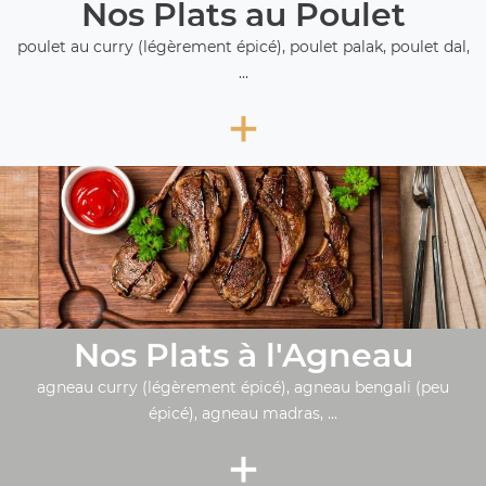
Nos Plats au Poulet
poulet au curry (légèrement épicé), poulet palak, poulet dal,
...
+
Nos Plats à l'Agneau
agneau curry (légèrement épicé), agneau bengali (peu
épicé), agneau madras, ...
+