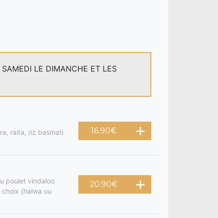
E SAMEDI LE DIMANCHE ET LES
16.90
€
a, raita, riz basmati
u poulet vindaloo
20.90
€
 choix (halwa ou