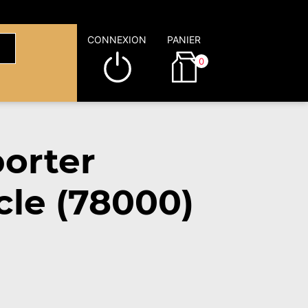
CONNEXION
PANIER
0
orter
cle (78000)