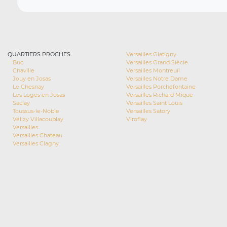
QUARTIERS PROCHES
Versailles Glatigny
Buc
Versailles Grand Siècle
Chaville
Versailles Montreuil
Jouy en Josas
Versailles Notre Dame
Le Chesnay
Versailles Porchefontaine
Les Loges en Josas
Versailles Richard Mique
Saclay
Versailles Saint Louis
Toussus-le-Noble
Versailles Satory
Vélizy Villacoublay
Viroflay
Versailles
Versailles Chateau
Versailles Clagny