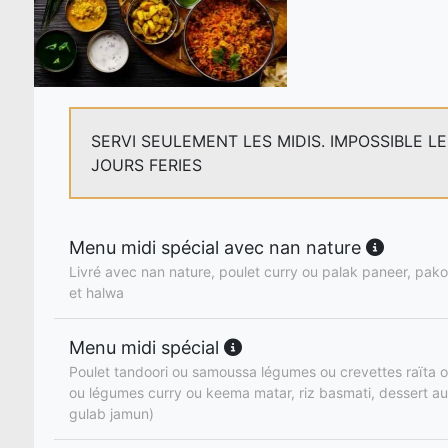
SERVI SEULEMENT LES MIDIS. IMPOSSIBLE L
JOURS FERIES
Menu midi spécial avec nan nature
Livré avec nan nature, poulet curry ou palak paneer, pakor
et halwa
Menu midi spécial
Poulet tandoori ou samoussa légumes ou crevettes raïta o
ou légumes curry ou keema matar, riz basmati, dessert au
gulab jamun)